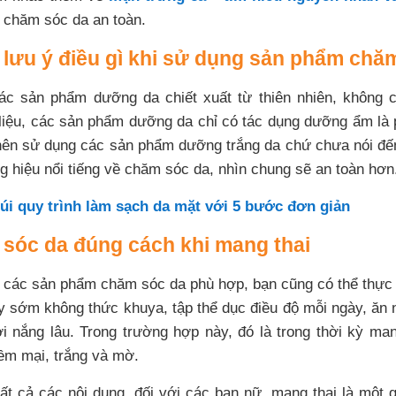
 chăm sóc da an toàn.
 lưu ý điều gì khi sử dụng sản phẩm chă
c sản phẩm dưỡng da chiết xuất từ ​​thiên nhiên, không 
iệu, các sản phẩm dưỡng da chỉ có tác dụng dưỡng ẩm là 
nên sử dụng các sản phẩm dưỡng trắng da chứ chưa nói đế
 hiệu nổi tiếng về chăm sóc da, nhìn chung sẽ an toàn hơn
úi quy trình làm sạch da mặt với 5 bước đơn giản
 sóc da đúng cách khi mang thai
n các sản phẩm chăm sóc da phù hợp, bạn cũng có thể thực
 sớm không thức khuya, tập thể dục điều độ mỗi ngày, ăn 
i nắng lâu. Trong trường hợp này, đó là trong thời kỳ man
m mại, trắng và mờ.
t cả các nội dung, đối với các bạn nữ, mang thai là một gi