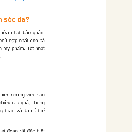
m sóc da?
chứa chất bảo quản,
phù hợp nhất cho bà
n mỹ phẩm. Tốt nhất
.
 hiện những việc sau
nhiều rau quả, chống
g thai, và da có thể
ai đoạn rất đặc biệt