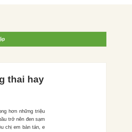
ặp
 thai hay
ọng hơn những triệu
à bầu trở nên đen sạm
ều chị em bàn tán, e