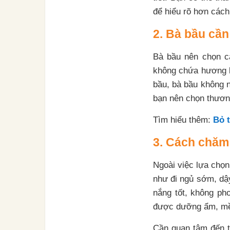
để hiểu rõ hơn cách
2. Bà bầu cần
Bà bầu nên chọn cá
không chứa hương l
bầu, bà bầu không 
bạn nên chọn thương
Tìm hiểu thêm:
Bỏ t
3. Cách chăm
Ngoài việc lựa chọ
như đi ngủ sớm, dậy
nắng tốt, không phơ
được dưỡng ẩm, mề
Cần quan tâm đến tấ