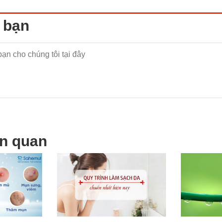
 bạn
ên quan