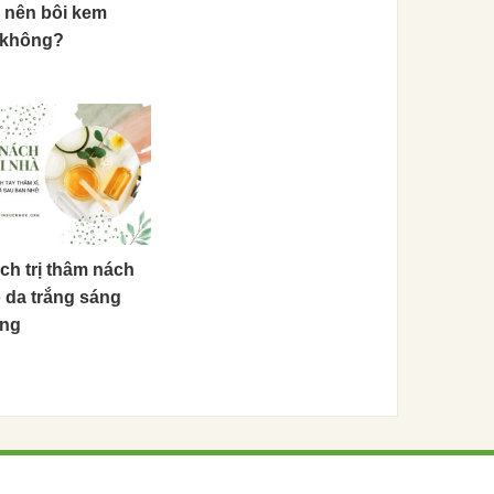
 nên bôi kem
 không?
ách trị thâm nách
o da trắng sáng
óng