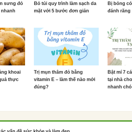
ụn sưng đỏ
Bỏ túi quy trình làm sạch da
Bị bỏng có
ả nhanh
mặt với 5 bước đơn giản
đánh răng
ằng khoai
Trị mụn thâm đỏ bằng
Bật mí 7 c
quả thực
vitamin E – làm thế nào mới
tại nhà ch
đúng?
nhanh ch
các vấn đề sức khỏe và làm đẹp.