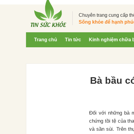
Chuyên trang cung cấp th
Sống khỏe để hạnh phú
Trang chủ
Tin tức
Kinh nghiệm chữa 
Bà bầu c
Đối với những bà m
chứng tồi tệ của tha
và sần sùi. Trên t