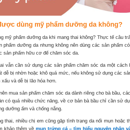
 được dùng mỹ phẩm dưỡng da không?
g mỹ phẩm dưỡng da khi mang thai không? Thực tế câu trả 
ản phẩm dưỡng da nhưng không nên dùng các sản phẩm có
c sản phẩm hữu cơ để chăm sóc da.
ai vẫn cần sử dụng các sản phẩm chăm sóc da một cách h
rất dễ bị nhờn hoặc khô quá mức, nếu không sử dụng các s
n xấu và dễ bị lão hóa hơn.
nên mua sản phẩm chăm sóc da dành riêng cho bà bầu, cá
ần có quá nhiều chức năng, về cơ bản bà bầu chỉ cần sử d
ng dưỡng ẩm và chống nắng.
g thai, nhiều chị em cũng gặp tình trạng da nổi mụn hoặc th
ham khảo thêm về
mụn trứng cá – tìm hiểu nguyên nhân và