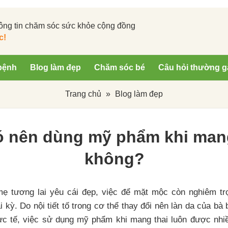
ông tin chăm sóc sức khỏe cộng đồng
c!
bệnh
Blog làm đẹp
Chăm sóc bé
Câu hỏi thường g
Trang chủ
»
Blog làm đẹp
ó nên dùng mỹ phẩm khi mang
không?
ẹ tương lai yêu cái đẹp, việc để mặt mộc còn nghiêm tr
i kỳ. Do nội tiết tố trong cơ thể thay đổi nên làn da của b
hực tế, việc sử dụng mỹ phẩm khi mang thai luôn được nhi