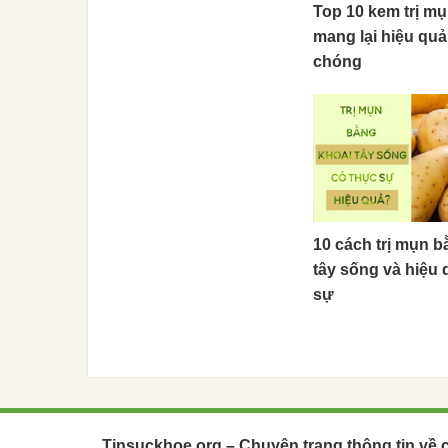
Top 10 kem trị m
mang lại hiệu qu
chóng
10 cách trị mụn b
tây sống và hiệu 
sự
Tinsuckhoe.org – Chuyên trang thông tin về 