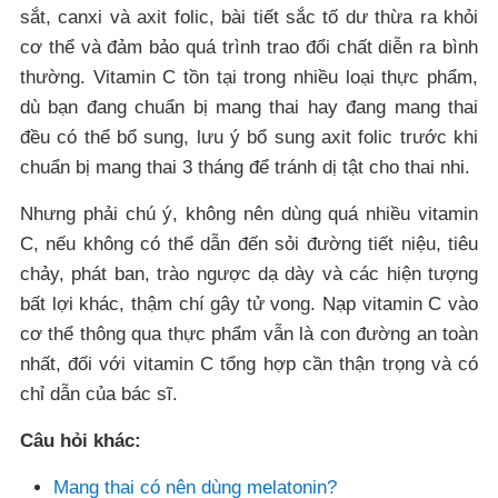
sắt, canxi và axit folic, bài tiết sắc tố dư thừa ra khỏi
cơ thể và đảm bảo quá trình trao đổi chất diễn ra bình
thường. Vitamin C tồn tại trong nhiều loại thực phẩm,
dù bạn đang chuẩn bị mang thai hay đang mang thai
đều có thể bổ sung, lưu ý bổ sung axit folic trước khi
chuẩn bị mang thai 3 tháng để tránh dị tật cho thai nhi.
Nhưng phải chú ý, không nên dùng quá nhiều vitamin
C, nếu không có thể dẫn đến sỏi đường tiết niệu, tiêu
chảy, phát ban, trào ngược dạ dày và các hiện tượng
bất lợi khác, thậm chí gây tử vong. Nạp vitamin C vào
cơ thể thông qua thực phẩm vẫn là con đường an toàn
nhất, đối với vitamin C tổng hợp cần thận trọng và có
chỉ dẫn của bác sĩ.
Câu hỏi khác:
Mang thai có nên dùng melatonin?