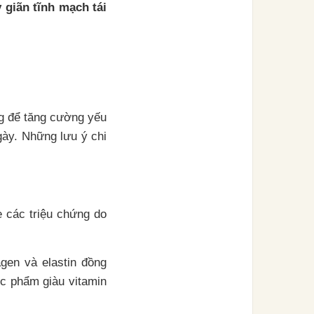
 giãn tĩnh mạch tái
ng để tăng cường yếu
gày. Những lưu ý chi
 các triệu chứng do
agen và elastin đồng
ực phẩm giàu vitamin