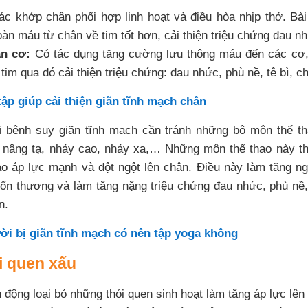
c khớp chân phối hợp linh hoạt và điều hòa nhịp thở. Bài
oàn máu từ chân về tim tốt hơn, cải thiện triệu chứng đau n
ãn cơ:
Có tác dụng tăng cường lưu thông máu đến các cơ,
im qua đó cải thiện triệu chứng: đau nhức, phù nề, tê bì, ch
tập giúp cải thiện giãn tĩnh mạch chân
 bệnh suy giãn tĩnh mạch cần tránh những bộ môn thể th
 nâng tạ, nhảy cao, nhảy xa,… Những môn thể thao này t
tạo áp lực mạnh và đột ngột lên chân. Điều này làm tăng 
tổn thương và làm tăng nặng triệu chứng đau nhức, phù nề,
n.
ời bị giãn tĩnh mạch có nên tập yoga không
ói quen xấu
động loại bỏ những thói quen sinh hoạt làm tăng áp lực lên