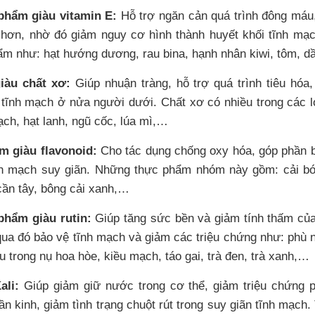
hẩm giàu vitamin E:
Hỗ trợ ngăn cản quá trình đông máu,
t hơn, nhờ đó giảm nguy cơ hình thành huyết khối tĩnh mạ
ẩm như: hạt hướng dương, rau bina, hạnh nhân kiwi, tôm, dầ
iàu chất xơ:
Giúp nhuận tràng, hỗ trợ quá trình tiêu hóa
tĩnh mạch ở nửa người dưới. Chất xơ có nhiều trong các lo
ạch, hạt lanh, ngũ cốc, lúa mì,…
m giàu flavonoid:
Cho tác dụng chống oxy hóa, góp phần b
h mạch suy giãn. Những thực phẩm nhóm này gồm: cải bó xô
cần tây, bông cải xanh,…
hẩm giàu rutin:
Giúp tăng sức bền và giảm tính thấm của
qua đó bảo vệ tĩnh mạch và giảm các triệu chứng như: phù n
u trong nụ hoa hòe, kiều mạch, táo gai, trà đen, trà xanh,…
ali:
Giúp giảm giữ nước trong cơ thể, giảm triệu chứng p
ần kinh, giảm tình trạng chuột rút trong suy giãn tĩnh mạch