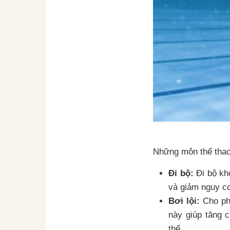
Những môn thể thao
Đi bộ:
Đi bộ kh
và giảm nguy cơ
Bơi lội:
Cho phé
này giúp tăng 
thể.