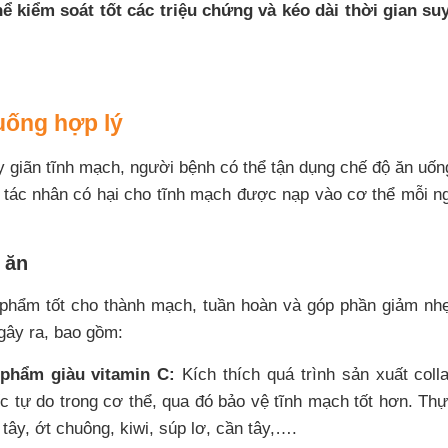
ể kiểm soát tốt các triệu chứng và kéo dài thời gian suy
uống hợp lý
y giãn tĩnh mạch, người bệnh có thể tận dụng chế độ ăn uố
ỏ tác nhân có hại cho tĩnh mạch được nạp vào cơ thể mỗi n
 ăn
 phẩm tốt cho thành mạch, tuần hoàn và góp phần giảm nhẹ
gây ra, bao gồm:
phẩm giàu vitamin C:
Kích thích quá trình sản xuất coll
ốc tự do trong cơ thể, qua đó bảo vệ tĩnh mạch tốt hơn. Th
tây, ớt chuông, kiwi, súp lơ, cần tây,….