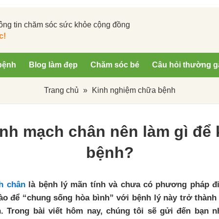
ông tin chăm sóc sức khỏe cộng đồng
c!
bệnh
Blog làm đẹp
Chăm sóc bé
Câu hỏi thường g
Trang chủ
»
Kinh nghiệm chữa bệnh
tĩnh mạch chân nên làm gì để 
bệnh?
h chân
là bệnh lý mãn tính và chưa có phương pháp điề
nào để “chung sống hòa bình” với bệnh lý này trở thàn
. Trong bài viết hôm nay, chúng tôi sẽ gửi đến bạn 