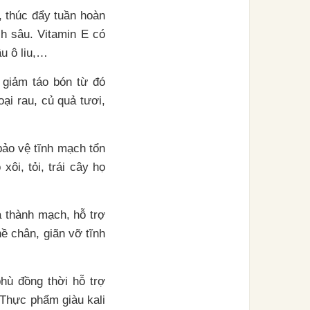
 thúc đẩy tuần hoàn
ch sâu. Vitamin E có
u ô liu,…
, giảm táo bón từ đó
ại rau, củ quả tươi,
ảo vệ tĩnh mạch tổn
i, tỏi, trái cây họ
 thành mạch, hỗ trợ
ề chân, giãn vỡ tĩnh
hù đồng thời hỗ trợ
. Thực phẩm giàu kali