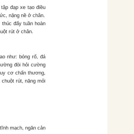
 tập đạp xe tạo điều
hức, nặng nề ở chân.
 thúc đẩy tuần hoàn
uột rút ở chân.
ao như: bóng rổ, đá
hường đòi hỏi cường
nguy cơ chấn thương,
 chuột rút, nặng mỏi
 tĩnh mạch, ngăn cản