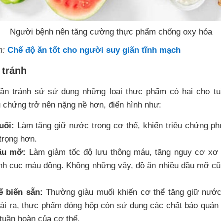
Người bệnh nên tăng cường thực phẩm chống oxy hóa
m:
Chế độ ăn tốt cho người suy giãn tĩnh mạch
 tránh
ần tránh sử sử dụng những loại thực phẩm có hại cho t
u chứng trở nên nặng nề hơn, điển hình như:
uối:
Làm tăng giữ nước trong cơ thể, khiến triệu chứng ph
trọng hơn.
ầu mỡ:
Làm giảm tốc độ lưu thông máu, tăng nguy cơ xơ
nh cục máu đông. Không những vậy, đồ ăn nhiều dầu mỡ cũn
 biến sẵn:
Thường giàu muối khiến cơ thể tăng giữ nước
ài ra, thực phẩm đóng hộp còn sử dụng các chất bảo quản
 tuần hoàn của cơ thể.