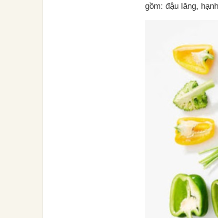
gồm: đậu lăng, hạnh