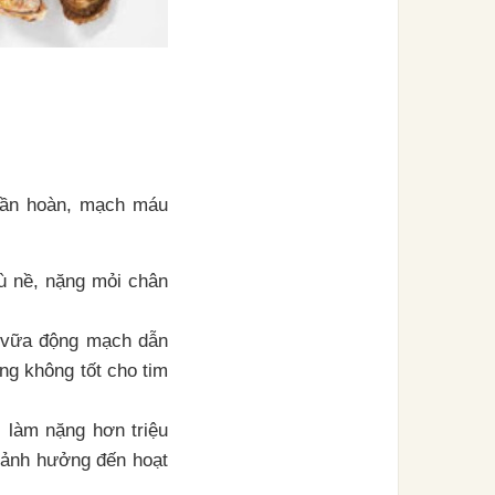
uần hoàn, mạch máu
ù nề, nặng mỏi chân
 vữa động mạch dẫn
g không tốt cho tim
 làm nặng hơn triệu
 ảnh hưởng đến hoạt