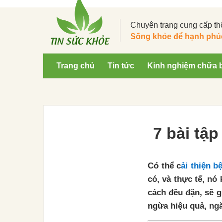
Chuyên trang cung cấp th
Sống khỏe để hạnh phú
Trang chủ
Tin tức
Kinh nghiệm chữa 
7 bài tậ
Có thể c
ải thiện b
có, và thực tế, n
cách đều đặn, sẽ g
ngừa hiệu quả, ngă