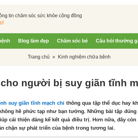
ông tin chăm sóc sức khỏe cộng đồng
c!
bệnh
Blog làm đẹp
Chăm sóc bé
Câu hỏi thường g
Trang chủ
»
Kinh nghiệm chữa bệnh
p cho người bị suy giãn tĩnh 
ệnh suy giãn tĩnh mạch chi
thông qua tập thể dục hay kh
ó không hề phức tạp như bạn tưởng. Những bài tập đúng
iúp cải thiện đáng kể kết quả điều trị. Hơn nữa, đây còn
n chặn sự phát triển của bệnh trong tương lai.