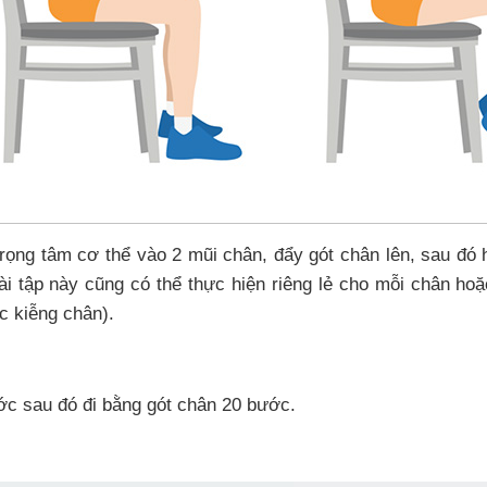
trọng tâm cơ thể vào 2 mũi chân, đẩy gót chân lên, sau đó
Bài tập này cũng có thể thực hiện riêng lẻ cho mỗi chân hoặ
ác kiễng chân).
ớc sau đó đi bằng gót chân 20 bước.