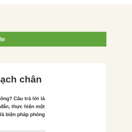
ặp
mạch chân
ông? Câu trả lời là
 đắn, thực hiện một
 là biện pháp phòng