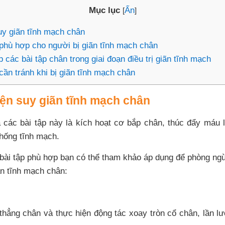
Mục lục
Ẩn
[
]
suy giãn tĩnh mạch chân
phù hợp cho người bị giãn tĩnh mạch chân
p các bài tập chân trong giai đoạn điều trị giãn tĩnh mạch
ần tránh khi bị giãn tĩnh mạch chân
hiện suy giãn tĩnh mạch chân
 các bài tập này là kích hoạt cơ bắp chân, thúc đẩy máu 
thống tĩnh mạch.
bài tập phù hợp bạn có thể tham khảo áp dụng để phòng ngừ
iãn tĩnh mạch chân:
 thẳng chân và thực hiện động tác xoay tròn cổ chân, lần lư