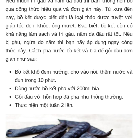
Nếu muốn trị gàu và nấm da đầu thì bạn không nên bỏ
qua công thức hiệu quả và đơn giản này. Từ xưa đến
nay, bồ kết được biết đến là loại thảo dược tuyệt vời
giúp tóc đen, khỏe, óng mượt. Đặc biệt, bồ kết còn có
khả năng làm sạch và trị gàu, nấm da đầu rất tốt. Nếu
bị gàu, ngứa do nấm thì bạn hãy áp dụng ngay công
thức này. Cách pha nước bồ kết và bia để gội đầu đơn
giản như sau:
Bồ kết khô đem nướng, cho vào nồi, thêm nước và
đun trong 10 phút.
Dùng nước bồ kết pha với 200ml bia.
Gội đầu với hỗn hợp đã pha như thông thường.
Thực hiện một tuần 2 lần.