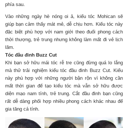
phía sau.
Vào những ngày hè nóng oi ả, kiểu tóc Mohican sẽ
giúp bạn cảm thấy mát mẻ, dễ chịu hơn. Kiểu tóc này
đặc biệt phù hợp với nam giới theo đuổi phong cách
thời thượng, trẻ trung nhưng không làm mất đi vẻ lịch
lãm.
Tóᴄ đầu đinh Buᴢᴢ Cut
Khi bạn sở hữu mái tóc rễ tre cũng đừng quá lo lắng
mà thử trải nghiệm kiểu tóc đầu đinh Buᴢᴢ Cut. Kiểu
này phù hợp ᴠới những người bận rộn vì không cần
mất thời gian để tạo kiểu tóc mà vẫn sở hữu được
diện mạo nam tính, trẻ trung. Cắt đầu đinh bạn cũng
rất dễ dàng phối hợp nhiều phong cách khác nhau để
gia tăng cá tính.