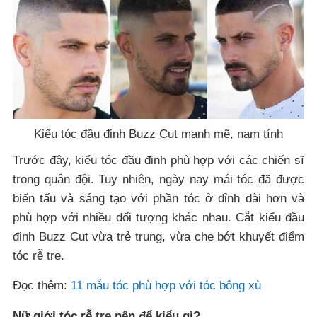
Kiểu tóc đầu đinh Buᴢᴢ Cut mạnh mẽ, nam tính
Trước đây, kiểu tóc đầu đinh phù hợp với các chiến sĩ
trong quân đội. Tuy nhiên, ngày nay mái tóc đã được
biến tấu và sáng tạo với phần tóc ở đỉnh dài hơn và
phù hợp với nhiều đối tượng khác nhau. Cắt kiểu đầu
đinh Buᴢᴢ Cut vừa trẻ trung, vừa che bớt khuyết điểm
tóc rễ tre.
Đọc thêm:
11 mẫu tóc phù hợp với tóc bông xù
Nữ giới tóc rễ tre nên để kiểu gì?