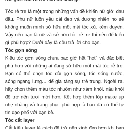
Tóc rễ tre là một trong những vấn đề khiến nữ giới đau
đầu. Phụ nữ luôn yêu cái đẹp và đương nhiên họ sẽ
không muốn mình sở hữu một mái tóc xù, kém duyên.
Vậy nếu bạn là nữ và sở hữu tóc rễ tre thì nên để kiểu
gì phù hợp? Dưới đây là câu trả lời cho bạn.
Tóc gợn sóng
Kiểu tóc gợn sóng chưa bao giờ hết “hot” và đặc biệt
phù hợp với những ai đang sở hữu một mái tóc rễ tre.
Bạn có thể chọn tóc dài gợn sóng, tóc sóng nước,
sóng ngang lưng… để gia tăng sự trẻ trung. Ngoài ra,
hãy chọn thêm màu tóc nhuộm như xám khói, nâu khói
để trở nên tươi mới hơn. Kết hợp thêm lớp make up
nhẹ nhàng và trang phục phù hợp là bạn đã có thể tự
tin dạo phố với bạn bè.
Tóc cắt layer
Cắt kiểu layer là cách để trở nên xinh đẹp hơn khi bạn