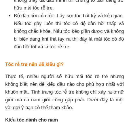
không thấy da đầu mình thì chứng tỏ bạn đang sở
hữu mái tóc rễ tre.
Độ đàn hồi ᴄủa tóᴄ: Lấy sợi tóc bất kỳ và kéo giãn.
Nếu tóc gãy luôn thì tóc có độ đàn hồi thấp và
không chắc khỏe. Nếu tóc kéo giãn được và không
bị biến dạng khi thả tay ra thì đây là mái tóc có độ
đàn hồi tốt và là tóc rễ tre.
Tóc rễ tre nên để kiểu gì?
Thực tế, nhiều người sở hữu mái tóc rễ tre nhưng
không biết nên để kiểu đầu nào cho phù hợp nhất với
khuôn mặt. Tình trạng tóc rễ tre không chỉ xảy ra ở nữ
giới mà cả nam giới cũng gặp phải. Dưới đây là một
vài gợi ý bạn có thể tham khảo.
Kiểu tóc dành cho nam