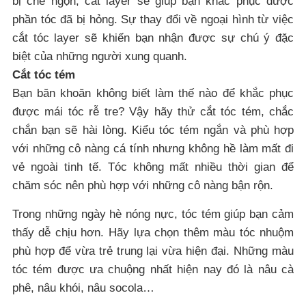
bị chẻ ngọn, cắt layer sẽ giúp bạn khắc phục được
phần tóc đã bị hỏng. Sự thay đổi về ngoại hình từ việc
cắt tóc layer sẽ khiến bạn nhận được sự chú ý đặc
biệt của những người xung quanh.
Cắt tóc tém
Bạn băn khoăn không biết làm thế nào để khắc phục
được mái tóc rễ tre? Vậy hãy thử cắt tóc tém, chắc
chắn bạn sẽ hài lòng. Kiểu tóc tém ngắn và phù hợp
với những cô nàng cá tính nhưng không hề làm mất đi
vẻ ngoài tinh tế. Tóc không mất nhiều thời gian để
chăm sóc nên phù hợp với những cô nàng bận rộn.
Trong những ngày hè nóng nực, tóc tém giúp bạn cảm
thấy dễ chịu hơn. Hãy lựa chọn thêm màu tóc nhuộm
phù hợp để vừa trẻ trung lại vừa hiện đại. Những màu
tóc tém được ưa chuộng nhất hiện nay đó là nâu cà
phê, nâu khói, nâu socola…