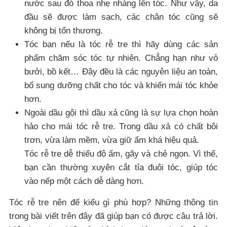
nước sau đó thoa nhẹ nhàng lên tóc. Như vậy, da
đầu sẽ được làm sạch, các chân tóc cũng sẽ
không bị tổn thương.
Tóc bạn nếu là tóc rễ tre thì hãy dùng các sản
phẩm chăm sóc tóc tự nhiên. Chẳng hạn như vỏ
bưởi, bồ kết… Đây đều là các nguyên liệu an toàn,
bổ sung dưỡng chất cho tóc và khiến mái tóc khỏe
hơn.
Ngoài dầu gội thì dầu xả cũng là sự lựa chọn hoàn
hảo cho mái tóc rễ tre. Trong dầu xả có chất bôi
trơn, vừa làm mềm, vừa giữ ẩm khá hiệu quả.
Tóc rễ tre dễ thiếu độ ẩm, gãy và chẻ ngọn. Vì thế,
bạn cần thường xuyên cắt tỉa đuôi tóc, giúp tóc
vào nếp một cách dễ dàng hơn.
Tóc rễ tre nên để kiểu gì phù hợp? Những thông tin
trong bài viết trên đây đã giúp bạn có được câu trả lời.