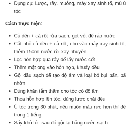
Dụng cụ: Lược, rây, muỗng, máy xay sinh tố, mũ ủ
tóc
Cách thực hiện:
Củ dền + cà rốt rửa sạch, gọt vỏ, để ráo nước
Cắt nhỏ củ dền + cà rốt, cho vào máy xay sinh tố,
thêm 150ml nước rồi xay nhuyễn.
Lọc hỗn hợp qua rây để lấy nước cốt
Thêm mật ong vào hỗn hợp, khuấy đều
Gội đầu sạch để tạo độ ẩm và loại bỏ bụi bẩn, bã
nhờn
Dùng khăn tắm thấm cho tóc có độ ẩm
Thoa hỗn hợp lên tóc, dùng lược chải đều
Ủ tóc trong 30 phút, nếu muốn màu rực hơn thì để
trong 1 tiếng.
Sấy khô tóc sau đó gội lại bằng nước sạch.