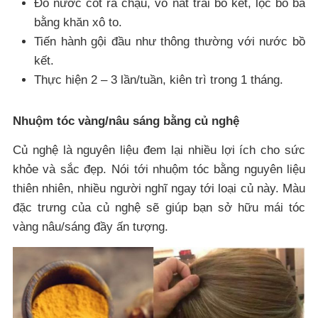
Đổ nước cốt ra chậu, vò nát trái bồ kết, lọc bỏ bã
bằng khăn xô to.
Tiến hành gội đầu như thông thường với nước bồ
kết.
Thực hiện 2 – 3 lần/tuần, kiên trì trong 1 tháng.
Nhuộm tóc vàng/nâu sáng bằng củ nghệ
Củ nghệ là nguyên liệu đem lại nhiều lợi ích cho sức
khỏe và sắc đẹp. Nói tới nhuộm tóc bằng nguyên liệu
thiên nhiên, nhiều người nghĩ ngay tới loại củ này. Màu
đặc trưng của củ nghệ sẽ giúp bạn sở hữu mái tóc
vàng nâu/sáng đầy ấn tượng.