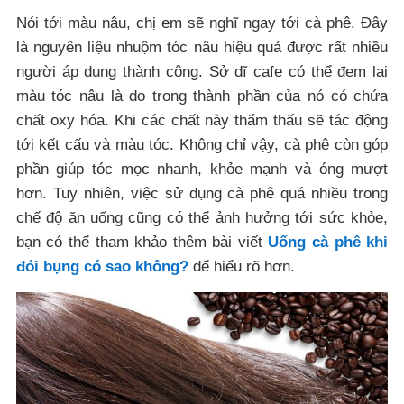
Nói tới màu nâu, chị em sẽ nghĩ ngay tới cà phê. Đây
là nguyên liệu nhuộm tóc nâu hiệu quả được rất nhiều
người áp dụng thành công. Sở dĩ cafe có thể đem lại
màu tóc nâu là do trong thành phần của nó có chứa
chất oxy hóa. Khi các chất này thẩm thấu sẽ tác động
tới kết cấu và màu tóc. Không chỉ vậy, cà phê còn góp
phần giúp tóc mọc nhanh, khỏe mạnh và óng mượt
hơn. Tuy nhiên, việc sử dụng cà phê quá nhiều trong
chế độ ăn uống cũng có thể ảnh hưởng tới sức khỏe,
bạn có thể tham khảo thêm bài viết
Uống cà phê khi
đói bụng có sao không?
để hiểu rõ hơn.