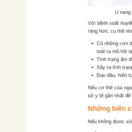
U nang 
Với bệnh xuất huyế
ràng hơn, cụ thể nh
Có những cơn đ
toát ra mồ hôi l
Tình trạng âm 
Xảy ra tình trạ
Đau đầu, hiện t
Nếu cơ thể của ngư
sở y tế gần nhất để
Những biến ch
Nếu không được xử l