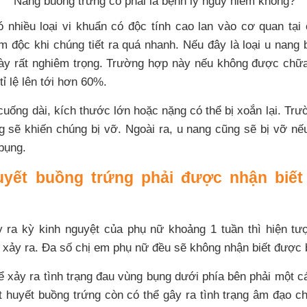
Nang buồng trứng có phải là bệnh lý nguy hiểm không?
 nhiều loại vi khuẩn có độc tính cao lan vào cơ quan tại
 độc khi chúng tiết ra quá nhanh. Nếu đây là loại u nang bì
ày rất nghiêm trọng. Trường hợp này nếu không được chữa 
tỉ lệ lên tới hơn 60%.
uống dài, kích thước lớn hoặc nặng có thể bị xoắn lại. Tr
g sẽ khiến chúng bị vỡ. Ngoài ra, u nang cũng sẽ bị vỡ n
bụng.
yết buồng trứng phải được nhận biết
y ra kỳ kinh nguyệt của phụ nữ khoảng 1 tuần thì hiện tư
 xảy ra. Đa số chị em phụ nữ đều sẽ không nhận biết được 
ể xảy ra tình trạng đau vùng bụng dưới phía bên phải một c
t huyết buồng trứng còn có thể gây ra tình trạng âm đạo 