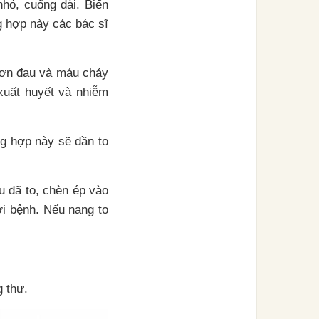
hỏ, cuống dài. Biến
g hợp này các bác sĩ
 cơn đau và máu chảy
xuất huyết và nhiễm
ng hợp này sẽ dần to
 đã to, chèn ép vào
ời bệnh. Nếu nang to
g thư.