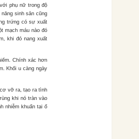
với phụ nữ trong độ
ả năng sinh sản cũng
ng trứng có sự xuất
một mạch máu nào đó
ểm, khi đó nang xuất
hiểm. Chính xác hơn
ểm. Khối u càng ngày
ơ vỡ ra, tạo ra tình
rùng khi nó tràn vào
h nhiễm khuẩn tại ổ