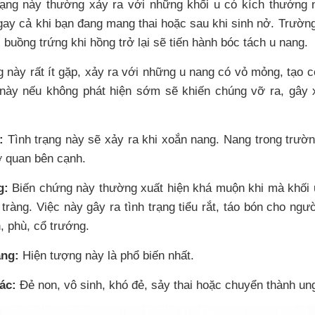
ạng này thường xảy ra với những khối u có kích thướng n
ay cả khi bạn đang mang thai hoặc sau khi sinh nở. Trườn
 buồng trứng khi hồng trở lại sẽ tiến hành bóc tách u nang.
g này rất ít gặp, xảy ra với những u nang có vỏ mỏng, tạo
này nếu không phát hiện sớm sẽ khiến chúng vỡ ra, gây 
:
Tình trạng này sẽ xảy ra khi xoắn nang. Nang trong trườ
ơ quan bên cạnh.
g:
Biến chứng này thường xuất hiện khá muộn khi mà khối u
tràng. Việc này gây ra tình trạng tiểu rắt, táo bón cho ngư
, phù, cổ trướng.
ang:
Hiện tượng này là phổ biến nhất.
ác:
Đẻ non, vô sinh, khó đẻ, sảy thai hoặc chuyển thành un