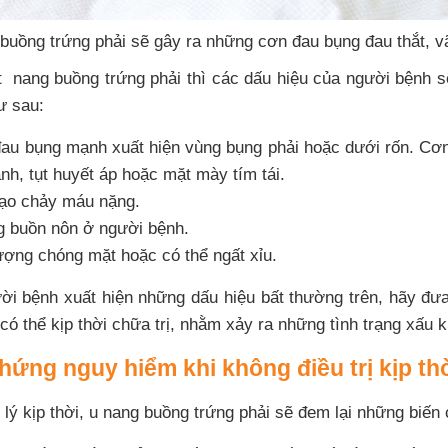
buồng trứng phải sẽ gây ra những cơn đau bụng đau thắt, v
t nang buồng trứng phải thì các dấu hiệu của người bệnh 
ư sau:
au bụng mạnh xuất hiện vùng bụng phải hoặc dưới rốn. Cơn
ạnh, tụt huyết áp hoặc mặt mày tím tái.
đạo chảy máu nặng.
ng buồn nôn ở người bệnh.
ượng chóng mặt hoặc có thể ngất xỉu.
ời bệnh xuất hiện những dấu hiệu bất thường trên, hãy đư
 có thể kịp thời chữa trị, nhằm xảy ra những tình trạng xấu
ứng nguy hiểm khi không điều trị kịp th
ý kịp thời, u nang buồng trứng phải sẽ đem lại những biến