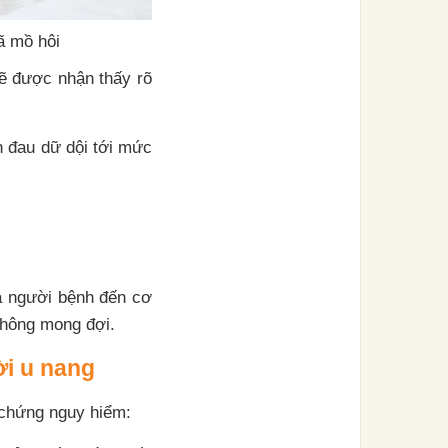
ã mồ hôi
sẽ được nhận thấy rõ
 đau dữ dội tới mức
a người bệnh đến cơ
 không mong đợi.
ời u nang
 chứng nguy hiểm: