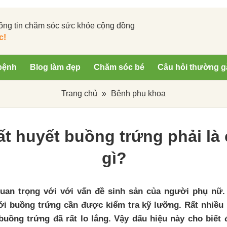
ông tin chăm sóc sức khỏe cộng đồng
c!
bệnh
Blog làm đẹp
Chăm sóc bé
Câu hỏi thường g
Trang chủ
»
Bệnh phụ khoa
t huyết buồng trứng phải là
gì?
uan trọng với với vấn đề sinh sản của người phụ nữ.
ới buồng trứng cần được kiểm tra kỹ lưỡng. Rất nhiều 
uồng trứng đã rất lo lắng. Vậy dấu hiệu này cho biết 