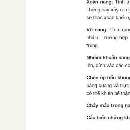
Xoắn nang:
Tình tr
chứng này xảy ra ng
sẽ tháo xoắn khối u,
Vỡ nang:
Tình trạn
nhiều. Trường hợp 
trùng.
Nhiễm khuẩn nang
lên, dính vào các c
Chèn ép tiểu khun
bàng quang và trực 
có thể khiến bể thận
Chảy máu trong n
Các biến chứng kh