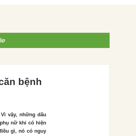
ặp
 căn bệnh
 Vì vậy, những dấu
phụ nữ khi có hiện
điều gì, nó có nguy