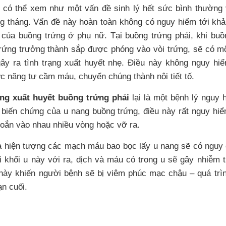
 có thể xem như một vấn đề sinh lý hết sức bình thường 
ng tháng. Vấn đề này hoàn toàn không có nguy hiểm tới kh
của buồng trứng ở phụ nữ. Tại buồng trứng phải, khi buồ
trứng trưởng thành sắp được phóng vào vòi trứng, sẽ có 
gây ra tình trạng xuất huyết nhẹ. Điều này không nguy hi
c năng tự cầm máu, chuyển chúng thành nội tiết tố.
ng xuất huyết buồng trứng phải
lại là một bệnh lý nguy 
à biến chứng của u nang buồng trứng, điều này rất nguy hi
xoắn vào nhau nhiều vòng hoặc vỡ ra.
à hiện tượng các mạch máu bao bọc lấy u nang sẽ có nguy c
 khối u này với ra, dịch và máu có trong u sẽ gây nhiễm t
này khiến người bệnh sẽ bị viêm phúc mạc chậu – quá trìn
ạn cuối.