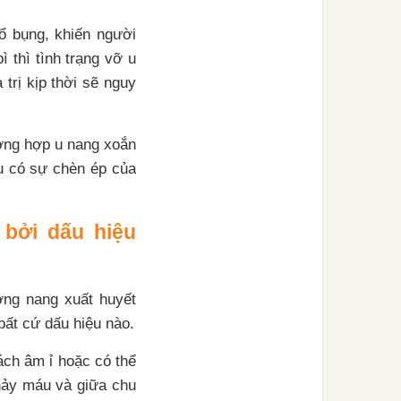
 ổ bụng, khiến người
 thì tình trạng vỡ u
trị kịp thời sẽ nguy
ường hợp u nang xoắn
ếu có sự chèn ép của
 bởi dấu hiệu
ợng nang xuất huyết
bất cứ dấu hiệu nào.
ách âm ỉ hoặc có thể
chảy máu và giữa chu