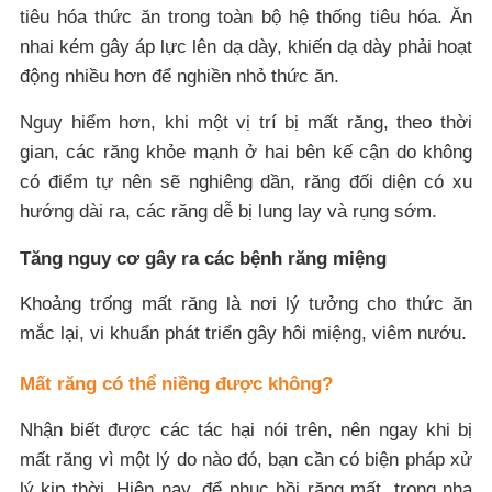
tiêu hóa thức ăn trong toàn bộ hệ thống tiêu hóa. Ăn
nhai kém gây áp lực lên dạ dày, khiến dạ dày phải hoạt
động nhiều hơn để nghiền nhỏ thức ăn.
Nguy hiểm hơn, khi một vị trí bị mất răng, theo thời
gian, các răng khỏe mạnh ở hai bên kế cận do không
có điểm tự nên sẽ nghiêng dần, răng đối diện có xu
hướng dài ra, các răng dễ bị lung lay và rụng sớm.
Tăng nguy cơ gây ra các bệnh răng miệng
Khoảng trống mất răng là nơi lý tưởng cho thức ăn
mắc lại, vi khuẩn phát triển gây hôi miệng, viêm nướu.
Mất răng có thể niềng được không?
Nhận biết được các tác hại nói trên, nên ngay khi bị
mất răng vì một lý do nào đó, bạn cần có biện pháp xử
lý kịp thời. Hiện nay, để phục hồi răng mất, trong nha