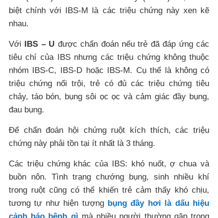
biệt chính với IBS-M là các triệu chứng này xen kẽ
nhau.
Với
IBS – U
được chẩn đoán nếu trẻ đã đáp ứng các
tiêu chí của IBS nhưng các triệu chứng không thuộc
nhóm IBS-C, IBS-D hoặc IBS-M. Cụ thể là không có
triệu chứng nổi trội, trẻ có đủ các triệu chứng tiêu
chảy, táo bón, bụng sôi ọc ọc và cảm giác đầy bụng,
đau bụng.
Để chẩn đoán hội chứng ruột kích thích, các triệu
chứng này phải tồn tại ít nhất là 3 tháng.
Các triệu chứng khác của IBS: khó nuốt, ợ chua và
buồn nôn. Tình trạng chướng bụng, sinh nhiều khí
trong ruột cũng có thể khiến trẻ cảm thấy khó chịu,
tương tự như hiện tượng
bụng đầy hơi là dấu hiệu
cảnh báo bệnh gì
mà nhiều người thường gặp trong