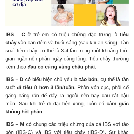
IBS – C
ở trẻ em có triệu chứng đặc trưng là
tiêu
chảy
vào ban đêm và buổi sáng (sau khi ăn sáng). Tần
suất tiêu chảy có thể là 3-4 lần trong một khoảng thời
gian ngắn nên phân ngày càng lỏng. Tiêu chảy thường
kèm theo
đau co cứng vùng chậu phải.
IBS – D
có biểu hiện chủ yếu là
táo bón,
cụ thể là tần
suất
đi tiêu ít hơn 3 lần/tuần.
Phân vón cục, phải cố
gắng hắng rặn để đẩy ra ngoài nên hay đau rát hậu
môn. Sau khi trẻ đi đại tiện xong, luôn có
cảm giác
không hết phân.
IBS – M
có chung các triệu chứng của cả IBS với táo
bón (IBS-C) và IBS với tiêu chảy (IBS-D). Sự khác