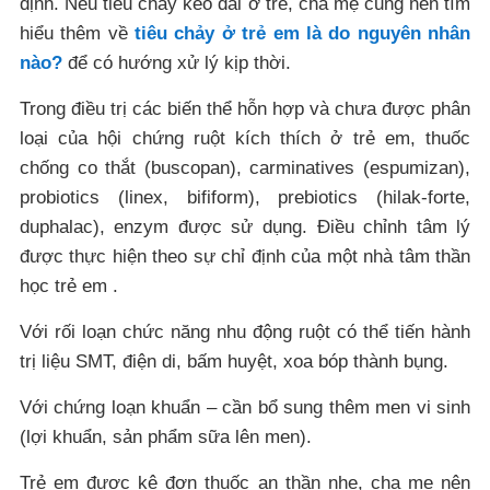
định. Nếu tiêu chảy kéo dài ở trẻ, cha mẹ cũng nên tìm
hiểu thêm về
tiêu chảy ở trẻ em là do nguyên nhân
nào?
để có hướng xử lý kịp thời.
Trong điều trị các biến thể hỗn hợp và chưa được phân
loại của hội chứng ruột kích thích ở trẻ em, thuốc
chống co thắt (buscopan), carminatives (espumizan),
probiotics (linex, bifiform), prebiotics (hilak-forte,
duphalac), enzym được sử dụng. Điều chỉnh tâm lý
được thực hiện theo sự chỉ định của một nhà tâm thần
học trẻ em .
Với rối loạn chức năng nhu động ruột có thể tiến hành
trị liệu SMT, điện di, bấm huyệt, xoa bóp thành bụng.
Với chứng loạn khuẩn – cần bổ sung thêm men vi sinh
(lợi khuẩn, sản phẩm sữa lên men).
Trẻ em được kê đơn thuốc an thần nhẹ, cha mẹ nên