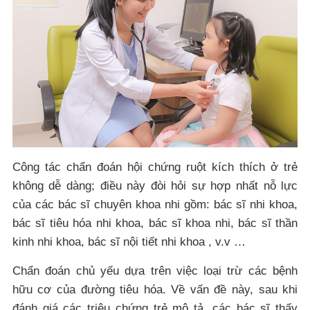
Công tác chẩn đoán hội chứng ruột kích thích ở trẻ
không dễ dàng; điều này đòi hỏi sự hợp nhất nỗ lực
của các bác sĩ chuyên khoa nhi gồm: bác sĩ nhi khoa,
bác sĩ tiêu hóa nhi khoa, bác sĩ khoa nhi, bác sĩ thần
kinh nhi khoa, bác sĩ nội tiết nhi khoa , v.v …
Chẩn đoán chủ yếu dựa trên việc loại trừ các bệnh
hữu cơ của đường tiêu hóa. Về vấn đề này, sau khi
đánh giá các triệu chứng trẻ mô tả, các bác sĩ thấy