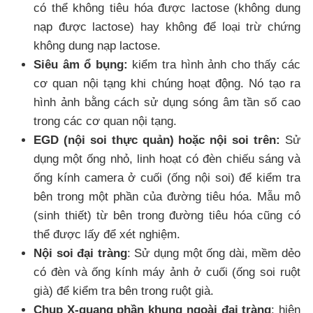
có thể không tiêu hóa được lactose (không dung
nạp được lactose) hay không để loại trừ chứng
không dung nạp lactose.
Siêu âm ổ bụng:
kiểm tra hình ảnh cho thấy các
cơ quan nội tạng khi chúng hoạt động. Nó tạo ra
hình ảnh bằng cách sử dụng sóng âm tần số cao
trong các cơ quan nội tạng.
EGD (nội soi thực quản) hoặc nội soi trên:
Sử
dụng một ống nhỏ, linh hoạt có đèn chiếu sáng và
ống kính camera ở cuối (ống nội soi) để kiểm tra
bên trong một phần của đường tiêu hóa. Mẫu mô
(sinh thiết) từ bên trong đường tiêu hóa cũng có
thể được lấy để xét nghiệm.
Nội soi đại tràng
: Sử dụng một ống dài, mềm dẻo
có đèn và ống kính máy ảnh ở cuối (ống soi ruột
già) để kiểm tra bên trong ruột già.
Chụp X-quang phần khung ngoài đại tràng
: hiện