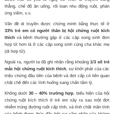
thẳng, chế độ ăn uống, rối loạn nhu động ruột, phản
ứng viêm, v.v.
Vấn đề di truyền được chứng minh bằng thực tế ở
33% trẻ em có người thân bị hội chứng ruột kích
thích
và bệnh thường gặp ở các cặp song sinh đơn
hợp tử hơn là ở các cặp song sinh cùng cha khác mẹ
(dị hợp tử).
Ngoài ra, người ta đã ghi nhận rằng khoảng
1/3 số trẻ
mắc hội chứng ruột kích thích
, sự khởi phát của các
triệu chứng đầu tiên của bệnh và đợt cấp có liên quan
chặt chẽ đến các tình huống sang chấn tâm lý.
Không dưới
30 – 40% trường hợp
, biểu hiện của hội
chứng ruột kích thích ở trẻ em xảy ra sau một đợt
nhiễm trùng đường ruột cấp tính, và tính chất mãn tính
của bệnh được thúc đẩy bởi sự xâm nhập của kháng