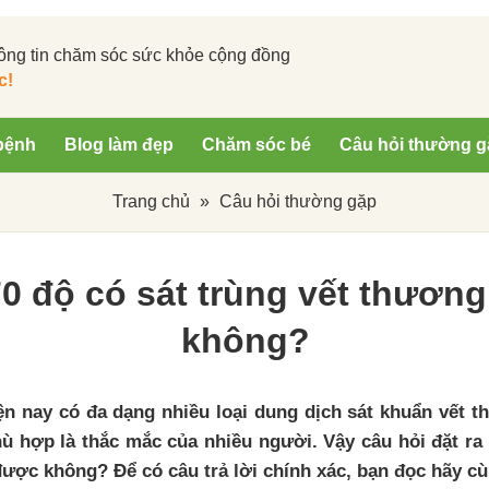
ông tin chăm sóc sức khỏe cộng đồng
c!
bệnh
Blog làm đẹp
Chăm sóc bé
Câu hỏi thường g
Trang chủ
»
Câu hỏi thường gặp
0 độ có sát trùng vết thươn
không?
ện nay có đa dạng nhiều loại dung dịch sát khuẩn vết 
 hợp là thắc mắc của nhiều người. Vậy câu hỏi đặt ra 
ược không? Để có câu trả lời chính xác, bạn đọc hãy cùn