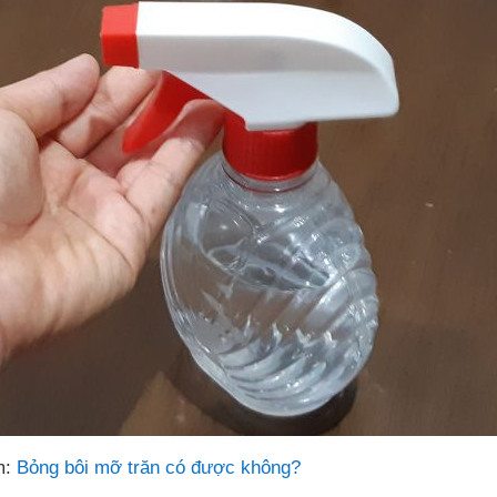
m:
Bỏng bôi mỡ trăn có được không?