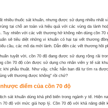
rất nhiều thuốc sát khuẩn, nhưng được sử dụng nhiều nhất v
trùng tại chỗ an toàn và hiệu quả với các vùng da lành ho
). Tuy nhiên với các vết thương hở không nên dùng cồn 70 
uẩn sẽ tiêu diệt những vi khuẩn có hại tại vết thương đồng
tiểu cầu, các mô da mới lành. Dẫn đến các vết thương hồi p
huẩn tuyệt vời, cồn 70 độ đang được sử dụng rộng rãi tro
ng cồn 70 độ còn được sử dụng cho nhân viên y tế sát khu
c khi phẫu thuật. Như vậy, chắc hẳn bạn đã tự tìm ra đượ
rùng vết thương được không” rồi chứ?
nhược điểm của cồn 70 độ
ịch sát khuẩn dùng khá phổ biến trong ngành y tế. Hiện nay
 70 độ với mức giá hợp lý. Cồn 70 độ với khả năng diệt