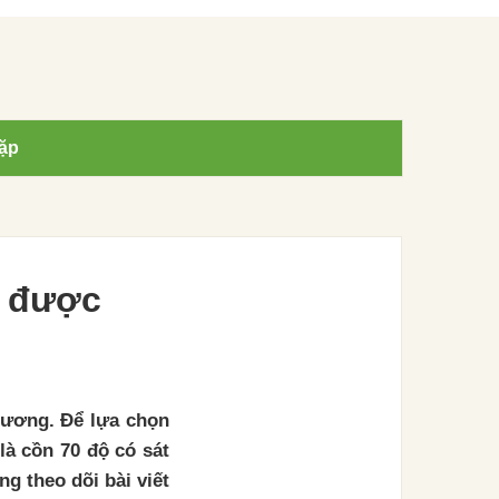
ặp
g được
thương. Để lựa chọn
là cồn 70 độ có sát
g theo dõi bài viết