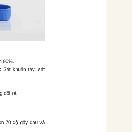
ến 90%.
 Sát khuẩn tay, sát
g đối rẻ.
ồn 70 độ gây đau và