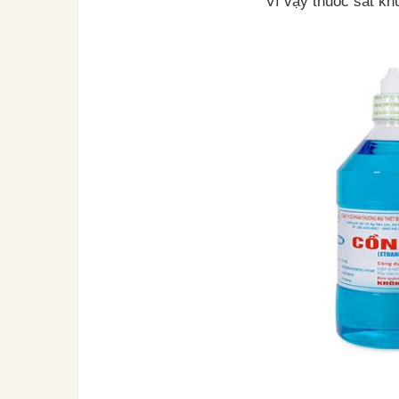
Vì vậy thuốc sát kh