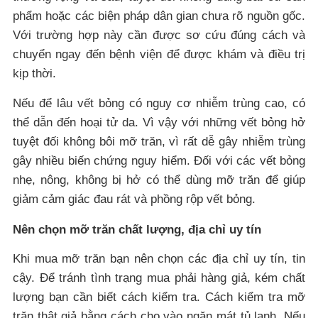
phẩm hoặc các biện pháp dân gian chưa rõ nguồn gốc.
Với trường hợp này cần được sơ cứu đúng cách và
chuyển ngay đến bệnh viện để được khám và điều trị
kịp thời.
Nếu để lâu vết bỏng có nguy cơ nhiễm trùng cao, có
thể dẫn đến hoại tử da. Vì vậy với những vết bỏng hở
tuyệt đối không bôi mỡ trăn, vì rất dễ gây nhiễm trùng
gây nhiều biến chứng nguy hiểm. Đối với các vết bỏng
nhẹ, nông, không bị hở có thể dùng mỡ trăn để giúp
giảm cảm giác đau rát và phồng rộp vết bỏng.
Nên chọn mỡ trăn chất lượng, địa chỉ uy tín
Khi mua mỡ trăn bạn nên chọn các địa chỉ uy tín, tin
cậy. Để tránh tình trạng mua phải hàng giả, kém chất
lượng bạn cần biết cách kiểm tra. Cách kiểm tra mỡ
trăn thật giả bằng cách cho vào ngăn mát tủ lạnh. Nếu