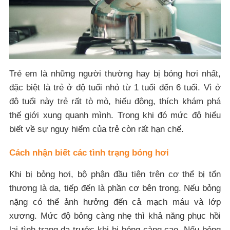
Trẻ em là những người thường hay bị bỏng hơi nhất,
đặc biệt là trẻ ở độ tuổi nhỏ từ 1 tuổi đến 6 tuổi. Vì ở
độ tuổi này trẻ rất tò mò, hiếu động, thích khám phá
thế giới xung quanh mình. Trong khi đó mức độ hiểu
biết về sự nguy hiểm của trẻ còn rất hạn chế.
Cách nhận biết các tình trạng bỏng hơi
Khi bị bỏng hơi, bộ phận đầu tiên trên cơ thể bị tổn
thương là da, tiếp đến là phần cơ bên trong. Nếu bỏng
nặng có thể ảnh hưởng đến cả mạch máu và lớp
xương. Mức độ bỏng càng nhẹ thì khả năng phục hồi
lại tình trạng da trước khi bị bỏng càng cao. Nếu bỏng