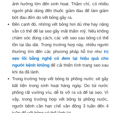
ảnh hưởng lớn đến sinh hoạt. Thậm chí, có nhiều
người phải dùng đến thuốc giảm đau để làm giảm
bớt đau đớn do vết bỏng gây ra.
Bên cạnh đó, những vết bỏng hơi dù nhẹ hay nặng
vẫn có thể để lại sẹo gây mất thẩm mỹ. Nếu không
chăm sóc đúng cách, các vết sẹo sau bỏng có thể
tồn tại lâu dài. Trong trường hợp này, nhiều người
thường tìm đến các phương pháp hỗ trợ như
trị
sẹo lồi bằng nghệ có đem lại hiệu quả cho
người bệnh không
để cải thiện tình trạng sẹo sau
khi da đã lành.
Trong trường hợp vết bỏng bị phồng nước sẽ gây
bất tiện trong sinh hoạt hàng ngày. Do túi nước
phồng rất vướng víu, dễ bị vỡ ra và để lại sẹo. Vì
vậy, trong trường hợp vết bỏng bị phồng nước,
người bệnh cần hạn chế vận động 3 tuần đến 4
tuần để vết bỏng có thể lành lại.