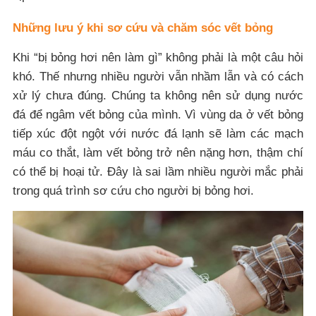
Những lưu ý khi sơ cứu và chăm sóc vết bỏng
Khi “bị bỏng hơi nên làm gì” không phải là một câu hỏi
khó. Thế nhưng nhiều người vẫn nhầm lẫn và có cách
xử lý chưa đúng. Chúng ta không nên sử dụng nước
đá để ngâm vết bỏng của mình. Vì vùng da ở vết bỏng
tiếp xúc đột ngột với nước đá lạnh sẽ làm các mạch
máu co thắt, làm vết bỏng trở nên nặng hơn, thậm chí
có thể bị hoại tử. Đây là sai lầm nhiều người mắc phải
trong quá trình sơ cứu cho người bị bỏng hơi.