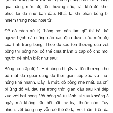
quá nặng, mức độ tổn thương sâu, rất khó để khôi
phục lại da như ban đầu. Nhất là khi phần bỏng bị
nhiễm trùng hoặc hoại tử.
Để có cách xử lý “bỏng hơi nên làm gì” thì bất kể
người bệnh nào cũng cần xác định được các mức độ
của tình trạng bỏng. Theo độ sâu tổn thương của vết
bỏng thì bỏng hơi có thể chia thành 3 cấp độ cho mọi
người dễ nhận biết như sau:
Bỏng hơi cấp độ 1: Hơi nóng chỉ gây ra tổn thương cho
bề mặt da ngoài cùng do thời gian tiếp xúc với hơi
nóng khá nhanh. Đây là mức độ bỏng nhẹ nhất, da chỉ
bị ửng đỏ và đau rát trong thời gian đầu sau khi tiếp
xúc với hơi nóng. Vết bỏng sẽ tự lành lại sau khoảng 3
ngày mà không cần bôi bất cứ loại thuốc nào. Tuy
nhiên, vết bỏng này vẫn có thể để lại vết thâm trên da