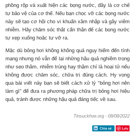
phồng rộp và xuất hiện các bọng nước, đây là cơ chế
tự bảo vệ của cơ thể. Nếu bạn chọc vỡ các bọng nước
này sẽ tạo cơ hội cho vi khuẩn xâm nhập và gây viêm
nhiễm. Hãy chăm sóc thật cẩn thận để các bọng nước
tự xẹp xuống hoặc tự vỡ ra.
Mặc dù bỏng hơi không không quá nguy hiểm đến tính
mạng nhưng nó vẫn để lại những hậu quả nghiêm trọng
như sẹo thâm, nhiễm trùng hay thậm chí là hoại tử nếu
không được chăm sóc, chữa trị đúng cách. Hy vọng
qua bài viết này bạn sẽ biết cách xử lý “bỏng hơi nên
làm gì” để đưa ra phương pháp chữa trị bỏng hơi hiệu
quả, tránh được những hậu quả đáng tiếc về sau.
Tinsuckhoe.org
-
08/08/2022
Lưu
Chia sẻ