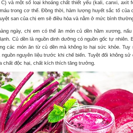
 C) và một số loại khoáng chất thiết yếu (kali, canxi, axit 
 máu trong cơ thể. Đồng thời, hàm lượng huyết sắc tố của 
guyệt san của chị em sẽ điều hòa và nằm ở mức bình thườn
hàng ngày, chị em có thể ăn món củ dền hầm xương, nấu
lạnh. Củ dền là nguồn dinh dưỡng có nguồn gốc tự nhiên. 
ng các món ăn từ củ dền mà không lo hại sức khỏe. Tuy 
 nguồn nguyên liệu trước khi chế biến. Tuyệt đối không s
 chất độc hại, chất kích thích tăng trưởng.