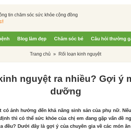
ông tin chăm sóc sức khỏe cộng đồng
c!
bệnh
Blog làm đẹp
Chăm sóc bé
Câu hỏi thường g
Trang chủ
»
Rối loạn kinh nguyệt
kinh nguyệt ra nhiều? Gợi ý
dưỡng
t có ảnh hưởng đến khả năng sinh sản của phụ nữ. Nếu
định thì có thể sức khỏe của chị em đang gặp vấn đề n
ra đều? Dưới đây là gợi ý của chuyên gia về các món ăn