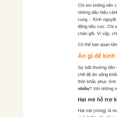
Chị em không nên ch
những dấu hiệu cảnh
cung… Kinh nguyệt r
động tiêu cực. Chị
chăn gối. Vì vậy, c
Có thể bạn quan tâ
Ăn gì để kinh
Sự bất thường liên 
chế độ ăn uống khôn
thời khắc phục tình
nhiều
? Với những m
Hạt mè hỗ trợ k
Hạt mè (vừng) là ma