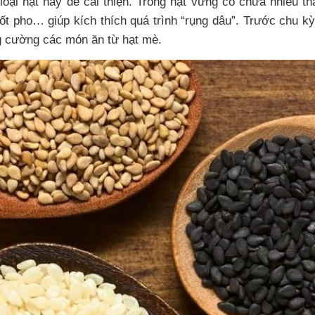
 loại hạt này để cải thiện. Trong hạt vừng có chứa nhiều t
ốt pho… giúp kích thích quá trình “rụng dâu”. Trước chu k
ng cường các món ăn từ hạt mè.