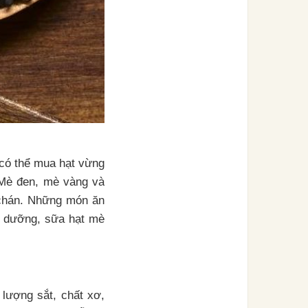
m có thể mua hạt vừng
 Mè đen, mè vàng và
 chán. Những món ăn
bổ dưỡng, sữa hạt mè
 lượng sắt, chất xơ,