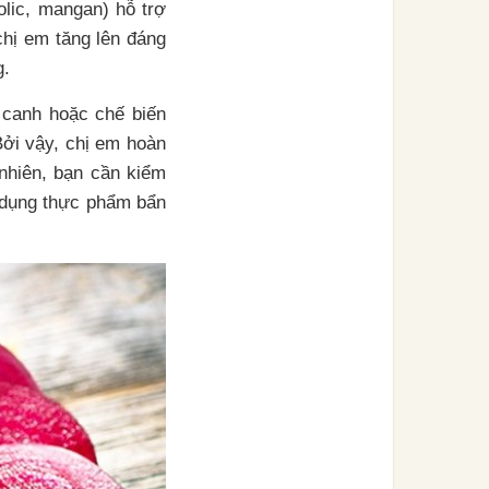
folic, mangan) hỗ trợ
chị em tăng lên đáng
g.
 canh hoặc chế biến
Bởi vậy, chị em hoàn
nhiên, bạn cần kiểm
ử dụng thực phẩm bẩn