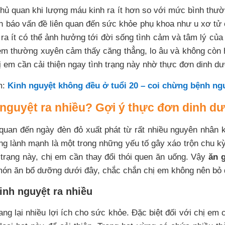
ủ quan khi lượng máu kinh ra ít hơn so với mức bình thườ
 báo vấn đề liên quan đến sức khỏe phụ khoa như u xơ tử 
a ít có thể ảnh hưởng tới đời sống tình cảm và tâm lý của 
 em thường xuyên cảm thấy căng thẳng, lo âu và không còn
hị em cần cải thiện ngay tình trạng này nhờ thực đơn dinh d
m:
Kinh nguyệt không đều ở tuổi 20 – coi chừng bệnh ng
 nguyệt ra nhiều? Gợi ý thực đơn dinh d
quan đến ngày đèn đỏ xuất phát từ rất nhiều nguyên nhân 
g lành mạnh là một trong những yếu tố gây xáo trộn chu kỳ
 trạng này, chị em cần thay đổi thói quen ăn uống. Vậy
ăn g
ón ăn bổ dưỡng dưới đây, chắc chắn chị em không nên bỏ 
inh nguyệt ra nhiều
ng lại nhiều lợi ích cho sức khỏe. Đặc biệt đối với chị em 