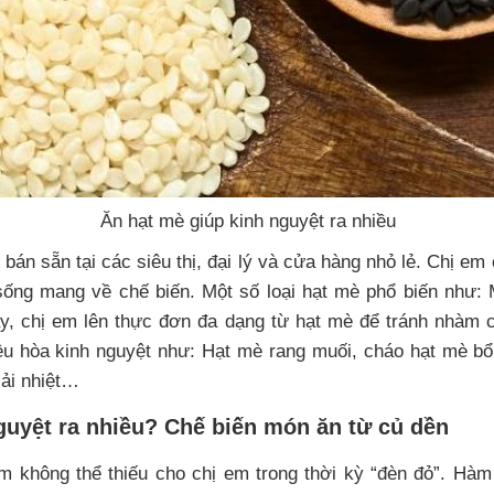
Ăn hạt mè giúp kinh nguyệt ra nhiều
 bán sẵn tại các siêu thị, đại lý và cửa hàng nhỏ lẻ. Chị e
sống mang về chế biến. Một số loại hạt mè phổ biến như:
y, chị em lên thực đơn đa dạng từ hạt mè để tránh nhàm
điều hòa kinh nguyệt như: Hạt mè rang muối, cháo hạt mè 
iải nhiệt…
guyệt ra nhiều? Chế biến món ăn từ củ dền
m không thể thiếu cho chị em trong thời kỳ “đèn đỏ”. Hàm