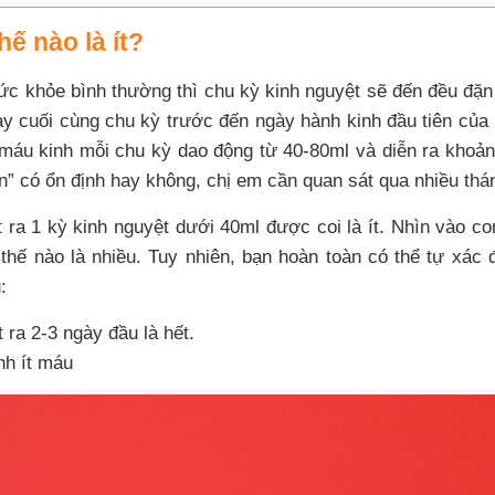
hế nào là ít?
ức khỏe bình thường thì chu kỳ kinh nguyệt sẽ đến đều đặ
gày cuối cùng chu kỳ trước đến ngày hành kinh đầu tiên của 
máu kinh mỗi chu kỳ dao động từ 40-80ml và diễn ra khoản
n” có ổn định hay không, chị em cần quan sát qua nhiều tháng
 ra 1 kỳ kinh nguyệt dưới 40ml được coi là ít. Nhìn vào co
thế nào là nhiều. Tuy nhiên, bạn hoàn toàn có thể tự xác
:
t ra 2-3 ngày đầu là hết.
nh ít máu