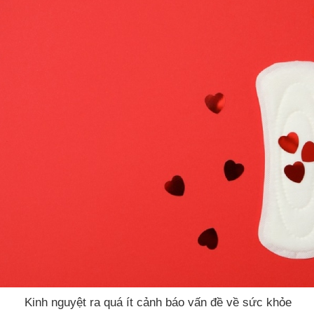
Kinh nguyệt ra quá ít cảnh báo vấn đề về sức khỏe