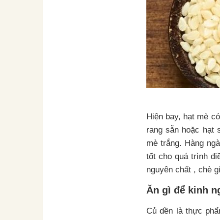
Hiện bay, hạt mè có
rang sẵn hoặc hạt 
mè trắng. Hàng ngà
tốt cho quá trình 
nguyên chất , chè g
Ăn gì để kinh n
Củ dền là thực phẩ