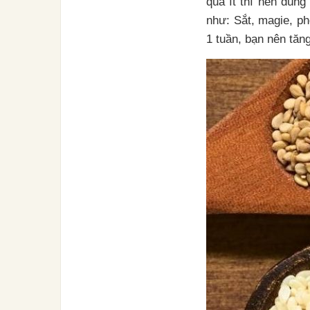
quá ít thì nên dùng
như: Sắt, magie, ph
1 tuần, bạn nên tă