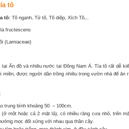
ía tô
a tô:
Tô ngạnh, Tử tô, Tô diệp, Xích Tô,..
lla fructescens
ôi (Lamiaceae)
 tại Ấn độ và nhiều nước tại Đông Nam Á. Tía tô rất dễ kiế
i miền, được người dân trồng nhiều trong vườn nhà để ăn r
:
ao trung bình khoảng 50 – 100cm.
(ở một hoặc cả 2 mặt lá), có nhiều răng cưa nhỏ, trên mặ
hường mọc đối xứng với nhau qua thân cây.