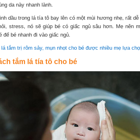
 vùng da này nhanh lành.
nh dầu trong lá tía tô bay lên có một mùi hương nhẹ, rất dễ
 mỏi, stress, nó sẽ giúp bé có giấc ngủ sâu hơn. Mẹ nên 
é để bé nhanh đi vào giấc ngủ.
i lá tắm trị rôm sảy, mụn nhọt cho bé được nhiều mẹ lựa ch
h tắm lá tía tô cho bé