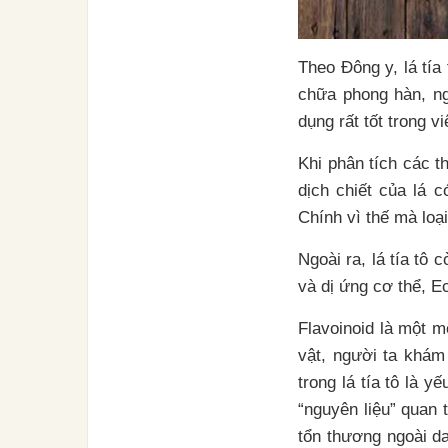
Theo Đông y, lá tía
chữa phong hàn, ngộ
dụng rất tốt trong v
Khi phân tích các t
dịch chiết của lá c
Chính vì thế mà loạ
Ngoài ra, lá tía tô
và dị ứng cơ thể, 
Flavoinoid là một m
vật, người ta khám 
trong lá tía tô là y
“nguyên liệu” quan 
tổn thương ngoài d