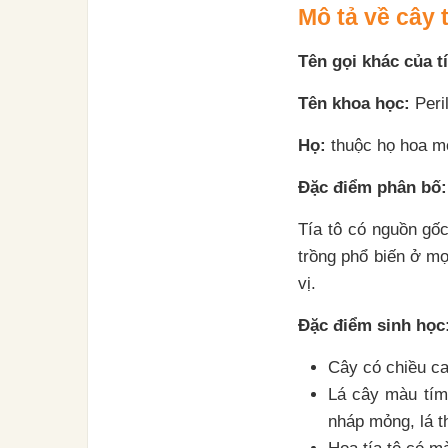
Mô tả về cây t
Tên gọi khác của tí
Tên khoa học:
Peri
Họ:
thuộc họ hoa m
Đặc điểm phân bố:
Tía tô có nguồn gốc
trồng phổ biến ở mọ
vị.
Đặc điểm sinh học
Cây có chiều c
Lá cây màu tím 
nháp mỏng, lá t