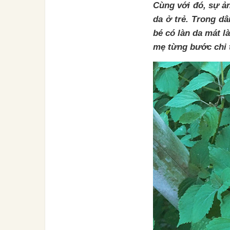
Cùng với đó, sự ả
da ở trẻ. Trong dâ
bé có làn da mát l
mẹ từng bước chi t