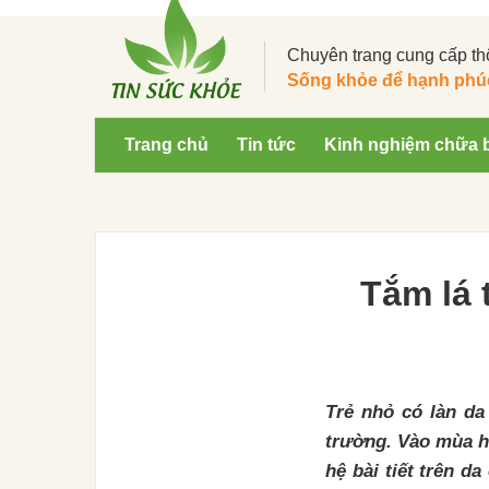
Chuyên trang cung cấp th
Sống khỏe để hạnh phú
Trang chủ
Tin tức
Kinh nghiệm chữa 
Tắm lá 
Trẻ nhỏ có làn d
trường. Vào mùa 
hệ bài tiết trên d