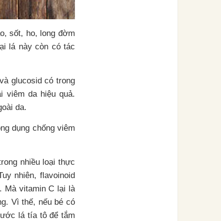
o, sốt, ho, long đờm
ại lá này còn có tác
 và glucosid có trong
ại viêm da hiệu quả.
goài da.
công dụng chống viêm
trong nhiều loại thực
uy nhiên, flavoinoid
. Mà vitamin C lại là
g. Vì thế, nếu bé có
ớc lá tía tô để tắm