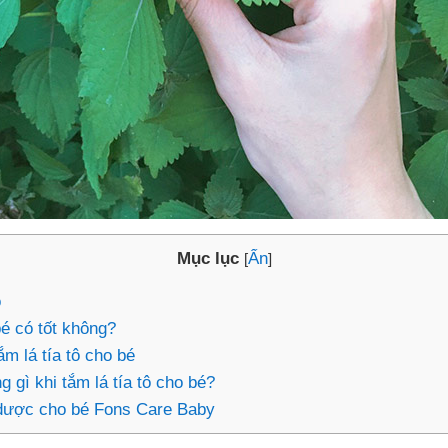
Mục lục
Ẩn
[
]
ô
bé có tốt không?
m lá tía tô cho bé
 gì khi tắm lá tía tô cho bé?
 dược cho bé Fons Care Baby