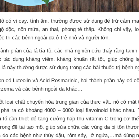
 tô có vị cay, tính ấm, thường được sử dụng để trừ cảm mạ
 độc, nôn mửa, an thai, phong tê thấp. Không chỉ vậy, lo
iệc trị các bệnh ngoài da ở trẻ nhỏ và người lớn.
hành phần của lá tía tô, các nhà nghiên cứu thấy rằng tanin
ó tác dụng kháng viêm, kháng khuẩn rất tốt, giúp chống l
i lá này thường được sử dụng trong các bài thuốc trị bệnh n
 còn có Luteolin và Acid Rosmarinic, hai thành phần này có 
Eczema và các bệnh ngoài da khác…
ột loại chất chuyển hóa trung gian của thực vật, nó có mặt 
phá ra có khoảng 4000 – 6000 loại flavoinoid khác nhau. T
ếu tố cần thiết để tăng cường hấp thu vitamin C trong cơ thể
trọng để tái tạo mô, giúp sửa chữa các vùng da bị tổn thươn
a do các bệnh như thủy đậu, rôm sảy, lở ngứa,…mà dùng nư