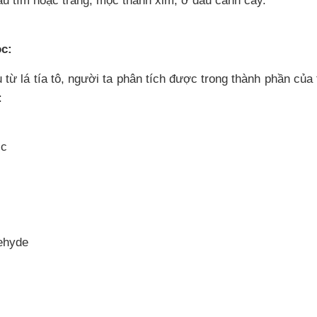
àu tím hoặc trắng, mọc thành xim, ở đầu cành cây.
c:
u từ lá tía tô, người ta phân tích được trong thành phần của 
:
ic
dehyde