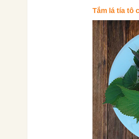
T
ắm lá tía tô