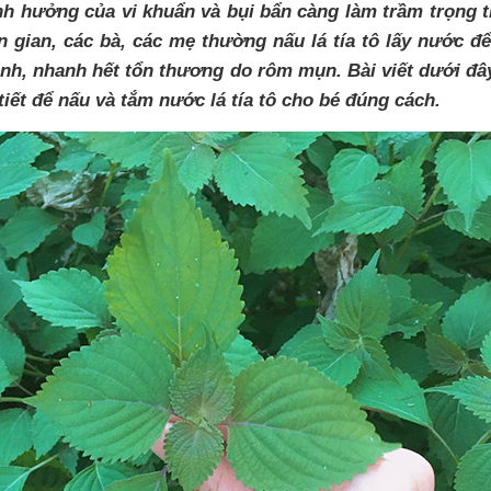
nh hưởng của vi khuẩn và bụi bẩn càng làm trầm trọng 
n gian, các bà, các mẹ thường nấu lá tía tô lấy nước đ
ành, nhanh hết tổn thương do rôm mụn. Bài viết dưới đ
iết để nấu và tắm nước lá tía tô cho bé đúng cách.