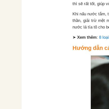
thì sẽ rất tốt, giúp
Khi nấu nước tắm, ti
thần, giải trừ mệt
nước lá tía tô cho b
➤
Xem thêm
:
8 loạ
Hướng dẫn các