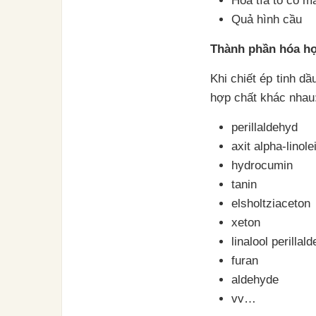
Hoa tía tô có m
Quả hình cầu
Thành phần hóa họ
Khi chiết ép tinh dầ
hợp chất khác nhau
perillaldehyd
axit alpha-linole
hydrocumin
tanin
elsholtziaceton
xeton
linalool perillal
furan
aldehyde
vv…