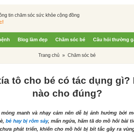
ông tin chăm sóc sức khỏe cộng đồng
c!
bệnh
Blog làm đẹp
Chăm sóc bé
Câu hỏi thường g
Trang chủ
»
Chăm sóc bé
tía tô cho bé có tác dụng gì?
nào cho đúng?
a mỏng manh và nhạy cảm nên dễ bị ảnh hưởng bởi mọ
hè,
bé hay bị rôm sảy
, mẩn ngứa, hăm tã do mồ hôi bài t
a chưa phát triển, khiến cho mồ hôi bị bít tắc gây ra vù