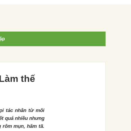
ặp
 Làm thế
i tác nhân từ môi
iết quá nhiều nhưng
ng rôm mụn, hăm tã.