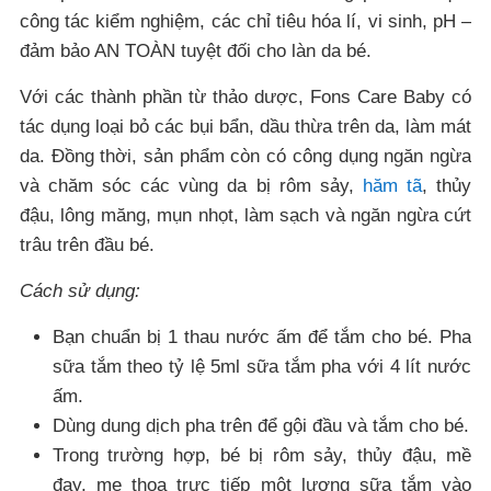
công tác kiểm nghiệm, các chỉ tiêu hóa lí, vi sinh, pH –
đảm bảo AN TOÀN tuyệt đối cho làn da bé.
Với các thành phần từ thảo dược, Fons Care Baby có
tác dụng loại bỏ các bụi bẩn, dầu thừa trên da, làm mát
da. Đồng thời, sản phẩm còn có công dụng ngăn ngừa
và chăm sóc các vùng da bị rôm sảy,
hăm tã
, thủy
đậu, lông măng, mụn nhọt, làm sạch và ngăn ngừa cứt
trâu trên đầu bé.
Cách sử dụng:
Bạn chuẩn bị 1 thau nước ấm để tắm cho bé. Pha
sữa tắm theo tỷ lệ 5ml sữa tắm pha với 4 lít nước
ấm.
Dùng dung dịch pha trên để gội đầu và tắm cho bé.
Trong trường hợp, bé bị rôm sảy, thủy đậu, mề
đay, mẹ thoa trực tiếp một lượng sữa tắm vào