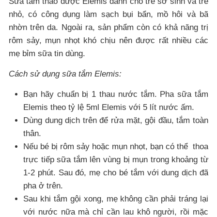
Sữa tắm thảo dược Elemis dành cho trẻ sơ sinh và trẻ
nhỏ, có công dụng làm sạch bụi bẩn, mồ hôi và bã
nhờn trên da. Ngoài ra, sản phẩm còn có khả năng trị
rôm sảy, mụn nhọt khó chịu nên được rất nhiều các
mẹ bỉm sữa tin dùng.
Cách sử dụng sữa tắm Elemis:
Bạn hãy chuẩn bị 1 thau nước tắm. Pha sữa tắm
Elemis theo tỷ lệ 5ml Elemis với 5 lít nước ấm.
Dùng dung dịch trên để rửa mặt, gội đầu, tắm toàn
thân.
Nếu bé bị rôm sảy hoặc mụn nhọt, bạn có thể thoa
trực tiếp sữa tắm lên vùng bị mụn trong khoảng từ
1-2 phút. Sau đó, mẹ cho bé tắm với dung dịch đã
pha ở trên.
Sau khi tắm gội xong, mẹ không cần phải tráng lại
với nước nữa mà chỉ cần lau khô người, rồi mặc