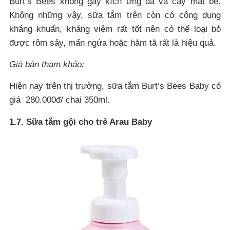
Burt’s Bees không gây kích ứng da và cay mắt bé.
Không những vậy, sữa tắm trên còn có công dụng
kháng khuẩn, kháng viêm rất tốt nên có thể loại bỏ
được rôm sảy, mẩn ngứa hoặc hăm tã rất là hiệu quả.
Giá bán tham khảo:
Hiện nay trên thị trường, sữa tắm Burt’s Bees Baby có
giá 280.000đ/ chai 350ml.
1.7. Sữa tắm gội cho trẻ Arau Baby