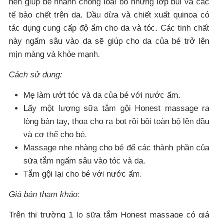
nên giúp bé nhanh chóng loại bỏ những lớp bụi và các
tế bào chết trên da. Dầu dừa và chiết xuất quinoa có
tác dụng cung cấp độ ẩm cho da và tóc. Các tinh chất
này ngấm sâu vào da sẽ giúp cho da của bé trở lên
mịn màng và khỏe mạnh.
Cách sử dụng:
Mẹ làm ướt tóc và da của bé với nước ấm.
Lấy một lượng sữa tắm gội Honest massage ra
lòng bàn tay, thoa cho ra bọt rồi bôi toàn bộ lên đầu
và cơ thể cho bé.
Massage nhẹ nhàng cho bé để các thành phần của
sữa tắm ngấm sâu vào tóc và da.
Tắm gội lại cho bé với nước ấm.
Giá bán tham khảo:
Trên thị trường 1 lọ sữa tắm Honest massage có giá