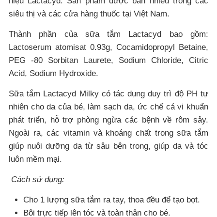
hiệu Lactacyd. Sản phẩm được bán nhiều trong các
siêu thị và các cửa hàng thuốc tại Việt Nam.
Thành phần của sữa tắm Lactacyd bao gồm:
Lactoserum atomisat 0.93g, Cocamidopropyl Betaine,
PEG -80 Sorbitan Laurete, Sodium Chloride, Citric
Acid, Sodium Hydroxide.
Sữa tắm Lactacyd Milky có tác dụng duy trì độ PH tự
nhiên cho da của bé, làm sạch da, ức chế cá vi khuẩn
phát triển, hỗ trợ phòng ngừa các bệnh về rôm sảy.
Ngoài ra, các vitamin và khoáng chất trong sữa tắm
giúp nuôi dưỡng da từ sâu bên trong, giúp da và tóc
luôn mềm mại.
Cách sử dụng:
Cho 1 lượng sữa tắm ra tay, thoa đều để tạo bọt.
Bôi trực tiếp lên tóc và toàn thân cho bé.