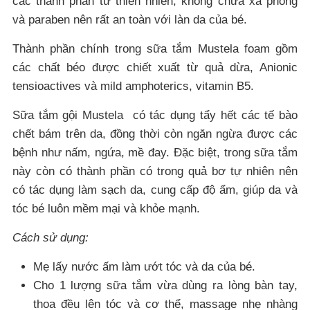
các thành phần từ thiên nhiên, không chứa xà phòng
và paraben nên rất an toàn với làn da của bé.
Thành phần chính trong sữa tắm Mustela foam gồm
các chất béo được chiết xuất từ quả dừa, Anionic
tensioactives và mild amphoterics, vitamin B5.
Sữa tắm gội Mustela có tác dụng tẩy hết các tế bào
chết bám trên da, đồng thời còn ngăn ngừa được các
bệnh như nấm, ngứa, mề đay. Đặc biệt, trong sữa tắm
này còn có thành phần có trong quả bơ tự nhiên nên
có tác dụng làm sạch da, cung cấp độ ẩm, giúp da và
tóc bé luôn mềm mại và khỏe mạnh.
Cách sử dụng:
Mẹ lấy nước ấm làm ướt tóc và da của bé.
Cho 1 lượng sữa tắm vừa dùng ra lòng bàn tay,
thoa đều lên tóc và cơ thể, massage nhẹ nhàng