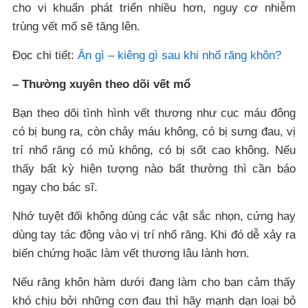
cho vi khuẩn phát triển nhiều hơn, nguy cơ nhiễm
trùng vết mổ sẽ tăng lên.
Đọc chi tiết:
Ăn gì – kiêng gì sau khi nhổ răng khôn?
– Thường xuyên theo dõi vết mổ
Bạn theo dõi tình hình vết thương như cục máu đông
có bị bung ra, còn chảy máu không, có bị sưng đau, vị
trí nhổ răng có mủ không, có bị sốt cao không. Nếu
thấy bất kỳ hiện tượng nào bất thường thì cần báo
ngay cho bác sĩ.
Nhớ tuyệt đối không dùng các vật sắc nhọn, cứng hay
dùng tay tác động vào vị trí nhổ răng. Khi đó dễ xảy ra
biến chứng hoặc làm vết thương lâu lành hơn.
Nếu răng khôn hàm dưới đang làm cho bạn cảm thấy
khó chịu bởi những cơn đau thì hãy mạnh dạn loại bỏ