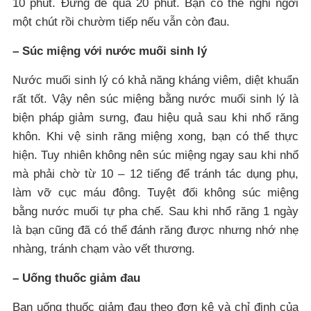
10 phút. Đừng để quá 20 phút. Bạn có thể nghỉ ngơi
một chút rồi chườm tiếp nếu vẫn còn đau.
– Súc miệng với nước muối sinh lý
Nước muối sinh lý có khả năng kháng viêm, diệt khuẩn
rất tốt. Vậy nên súc miệng bằng nước muối sinh lý là
biện pháp giảm sưng, đau hiệu quả sau khi nhổ răng
khôn. Khi vệ sinh răng miệng xong, bạn có thể thực
hiện. Tuy nhiên không nên súc miệng ngay sau khi nhổ
mà phải chờ từ 10 – 12 tiếng để tránh tác dụng phụ,
làm vỡ cục máu đông. Tuyệt đối không súc miệng
bằng nước muối tự pha chế. Sau khi nhổ răng 1 ngày
là bạn cũng đã có thể đánh răng được nhưng nhớ nhẹ
nhàng, tránh chạm vào vết thương.
– Uống thuốc giảm đau
Bạn uống thuốc giảm đau theo đơn kê và chỉ định của