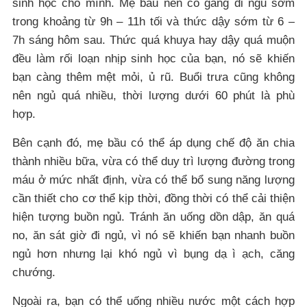
sinh học cho mình. Mẹ bầu nên cố gắng đi ngủ sớm
trong khoảng từ 9h – 11h tối và thức dậy sớm từ 6 –
7h sáng hôm sau. Thức quá khuya hay dậy quá muộn
đều làm rối loạn nhịp sinh học của bạn, nó sẽ khiến
bạn càng thêm mệt mỏi, ủ rũ. Buổi trưa cũng không
nên ngủ quá nhiều, thời lượng dưới 60 phút là phù
hợp.
Bên cạnh đó, mẹ bầu có thể áp dụng chế độ ăn chia
thành nhiều bữa, vừa có thể duy trì lượng đường trong
máu ở mức nhất định, vừa có thể bổ sung năng lượng
cần thiết cho cơ thể kịp thời, đồng thời có thể cải thiện
hiện tượng buồn ngủ. Tránh ăn uống dồn dập, ăn quá
no, ăn sát giờ đi ngủ, vì nó sẽ khiến bạn nhanh buồn
ngủ hơn nhưng lại khó ngủ vì bụng dạ ì ạch, căng
chướng.
Ngoài ra, bạn có thể uống nhiều nước một cách hợp