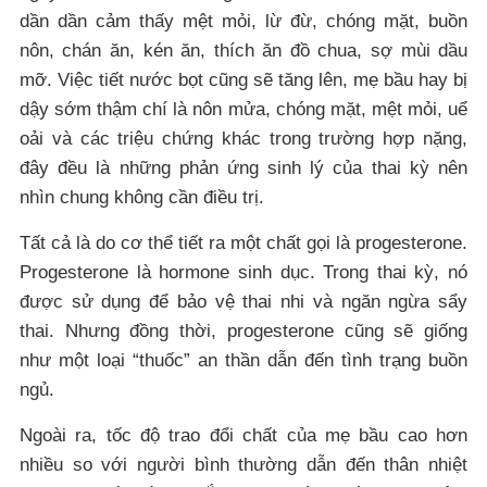
dần dần cảm thấy mệt mỏi, lừ đừ, chóng mặt, buồn
nôn, chán ăn, kén ăn, thích ăn đồ chua, sợ mùi dầu
mỡ. Việc tiết nước bọt cũng sẽ tăng lên, mẹ bầu hay bị
dậy sớm thậm chí là nôn mửa, chóng mặt, mệt mỏi, uể
oải và các triệu chứng khác trong trường hợp nặng,
đây đều là những phản ứng sinh lý của thai kỳ nên
nhìn chung không cần điều trị.
Tất cả là do cơ thể tiết ra một chất gọi là progesterone.
Progesterone là hormone sinh dục. Trong thai kỳ, nó
được sử dụng để bảo vệ thai nhi và ngăn ngừa sẩy
thai. Nhưng đồng thời, progesterone cũng sẽ giống
như một loại “thuốc” an thần dẫn đến tình trạng buồn
ngủ.
Ngoài ra, tốc độ trao đổi chất của mẹ bầu cao hơn
nhiều so với người bình thường dẫn đến thân nhiệt