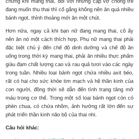
chứng khi mang thai, đối với những cặp vợ chồng trẻ
đang muốn thụ thai thì cố gắng không nên ăn quá nhiều
bánh ngọt, thỉnh thoảng mới ăn một chút.
Hơn nữa, ngay cả khi bạn nữ đang mang thai, cô ấy
nên ăn nó một cách thích hợp. Phụ nữ mang thai phải
đặc biệt chú ý đến chế độ dinh dưỡng và chế độ ăn
uống trong thời kỳ mang thai, phải ăn nhiều thực phẩm
giàu đạm chất lượng cao và rau quả tươi vào các ngày
trong tuần. Nhiều loại bánh ngọt chứa nhiều axit béo,
rất có hại cho sức khỏe tim mạch và hệ thần kinh của
con người, đồng thời sẽ dẫn đến tình trạng tăng mỡ
máu trong cơ thể. Trong một số loại bánh ngọt còn có
phèn chua, có chứa nhôm, ảnh hưởng rất lớn đến sự
phát triển thần kinh não bộ của thai nhi.
Câu hỏi khác: